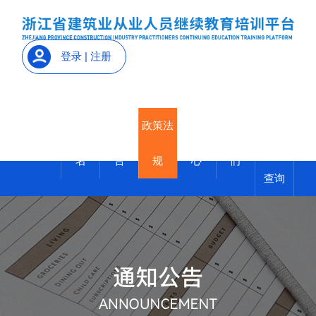
登录
|
注册
继续教
培训报
通知公
政策法
帮助中
联系我
首页
育证明
名
告
规
心
们
查询