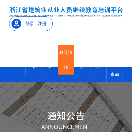
登录
|
注册
继续教
培训报
通知公
政策法
帮助中
联系我
首页
育证明
名
告
规
心
们
查询